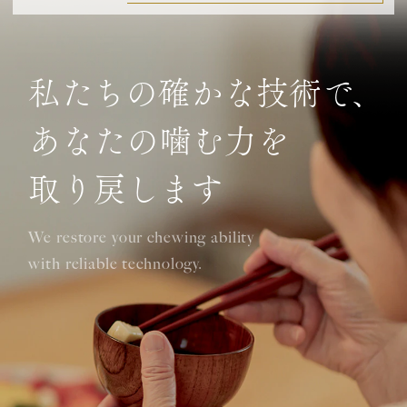
私たちの確かな技術で、
あなたの噛む力を
取り戻します
We restore your chewing ability
with reliable technology.