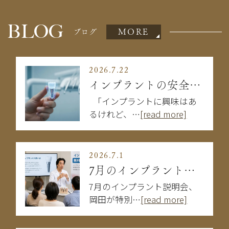
BLOG
MORE
ブログ
2026.7.22
インプラントの安全性は大丈夫？失敗を防ぐために知るべきこと
「インプラントに興味はあ
るけれど、…
[read more]
2026.7.1
7月のインプラント説明会
7月のインプラント説明会、
岡田が特別…
[read more]