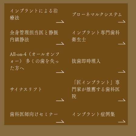
インプラントによる治
ブローネマルクシステム
療法
全身管理担当医と静脈
インプラント専門歯科
内鎮静法
衛生士
All-on-4（オールオンフ
ォー） 多くの歯を失っ
抜歯即時埋入
た方へ
「匠インプラント」専
サイナスリフト
門家が推薦する歯科医
院
歯科医師向けセミナー
インプラント症例集