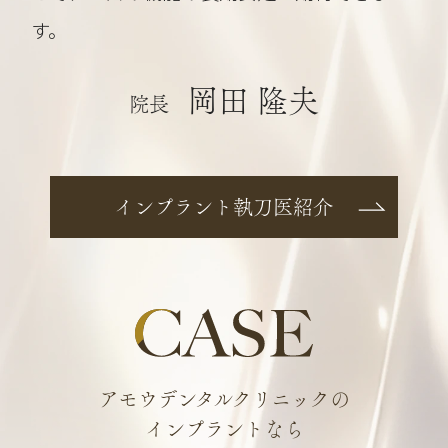
す。
岡田 隆夫
院長
インプラント執刀医紹介
アモウデンタルクリニックの
インプラントなら