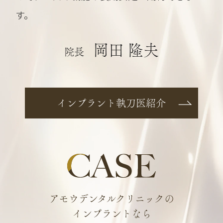
す。
岡田 隆夫
院長
インプラント執刀医紹介
アモウデンタルクリニックの
インプラントなら