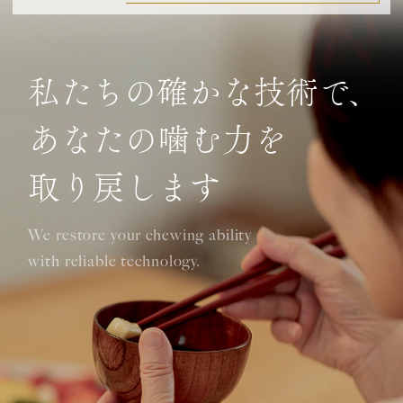
私たちの確かな技術で、
あなたの噛む力を
取り戻します
We restore your chewing ability
with reliable technology.