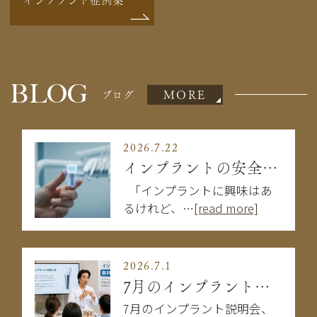
BLOG
MORE
ブログ
2026.7.22
インプラントの安全性は大丈夫？失敗を防ぐために知るべきこと
「インプラントに興味はあ
るけれど、…
[read more]
2026.7.1
7月のインプラント説明会
7月のインプラント説明会、