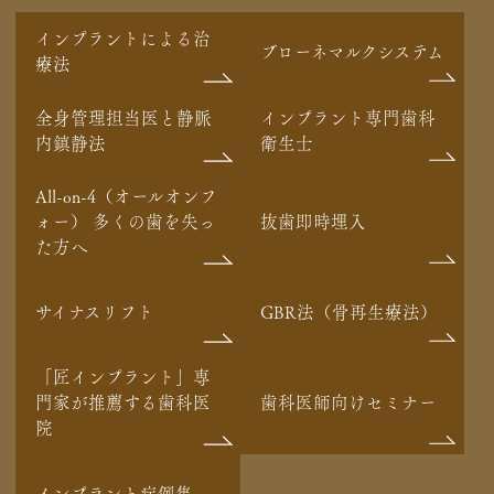
インプラントによる治
ブローネマルクシステム
療法
全身管理担当医と静脈
インプラント専門歯科
内鎮静法
衛生士
All-on-4（オールオンフ
ォー） 多くの歯を失っ
抜歯即時埋入
た方へ
サイナスリフト
GBR法（骨再生療法）
「匠インプラント」専
門家が推薦する歯科医
歯科医師向けセミナー
院
インプラント症例集