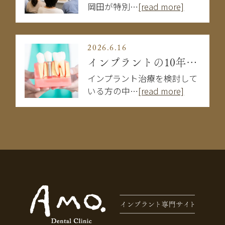
岡田が特別…
[read more]
2026.6.16
インプラントの10年後はどうなる？長持ちする人・しない人の違い
インプラント治療を検討して
いる方の中…
[read more]