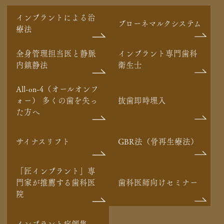
インプラントによる治
ブローネマルクシステム
療法
全身管理担当医と静脈
インプラント専門歯科
内鎮静法
衛生士
All-on-4（オールオンフ
ォー） 多くの歯を失っ
抜歯即時埋入
た方へ
サイナスリフト
GBR法（骨再生療法）
「匠インプラント」専
門家が推薦する歯科医
歯科医師向けセミナー
院
インプラント症例集