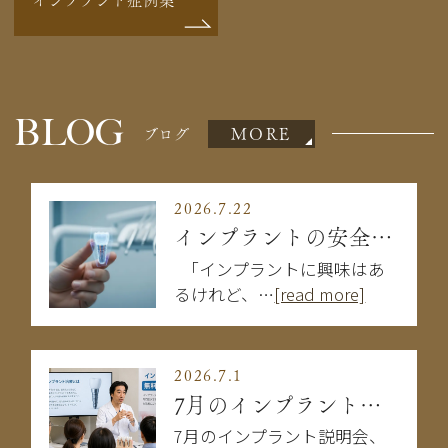
BLOG
MORE
ブログ
2026.7.22
インプラントの安全性は大丈夫？失敗を防ぐために知るべきこと
「インプラントに興味はあ
るけれど、…
[read more]
2026.7.1
7月のインプラント説明会
7月のインプラント説明会、