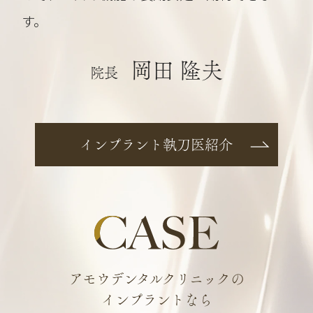
す。
岡田 隆夫
院長
インプラント執刀医紹介
アモウデンタルクリニックの
インプラントなら