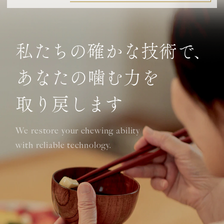
私たちの確かな技術で、
あなたの噛む力を
取り戻します
We restore your chewing ability
with reliable technology.