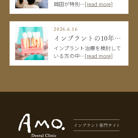
岡田が特別…
[read more]
2026.6.16
インプラントの10年後はどうなる？長持ちする人・しない人の違い
インプラント治療を検討して
いる方の中…
[read more]