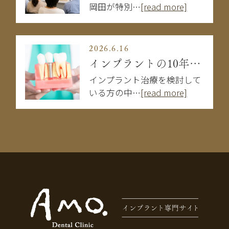
岡田が特別…
[read more]
2026.6.16
インプラントの10年後はどうなる？長持ちする人・しない人の違い
インプラント治療を検討して
いる方の中…
[read more]