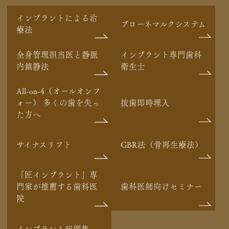
インプラントによる治
ブローネマルクシステム
療法
全身管理担当医と静脈
インプラント専門歯科
内鎮静法
衛生士
All-on-4（オールオンフ
ォー） 多くの歯を失っ
抜歯即時埋入
た方へ
サイナスリフト
GBR法（骨再生療法）
「匠インプラント」専
門家が推薦する歯科医
歯科医師向けセミナー
院
インプラント症例集