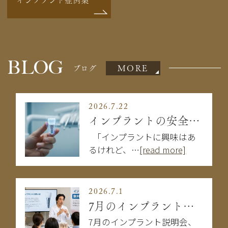
BLOG
MORE
ブログ
2026.7.22
インプラントの安全性は大丈夫？失敗を防ぐために知るべきこと
「インプラントに興味はあ
るけれど、…
[read more]
2026.7.1
7月のインプラント説明会
7月のインプラント説明会、