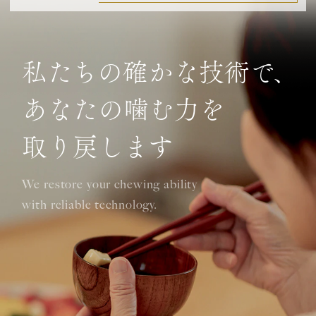
私たちの確かな技術で、
あなたの噛む力を
取り戻します
We restore your chewing ability
with reliable technology.