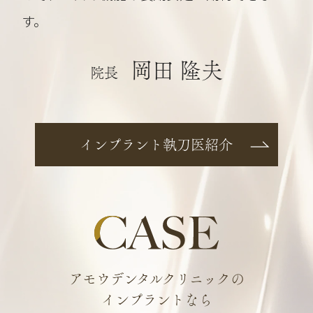
す。
岡田 隆夫
院長
インプラント執刀医紹介
アモウデンタルクリニックの
インプラントなら