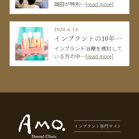
岡田が特別…
[read more]
2026.6.16
インプラントの10年後はどうなる？長持ちする人・しない人の違い
インプラント治療を検討して
いる方の中…
[read more]