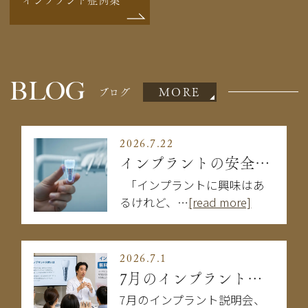
BLOG
MORE
ブログ
2026.7.22
インプラントの安全性は大丈夫？失敗を防ぐために知るべきこと
「インプラントに興味はあ
るけれど、…
[read more]
2026.7.1
7月のインプラント説明会
7月のインプラント説明会、