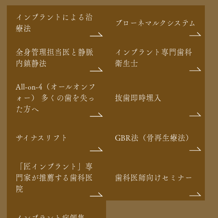
インプラントによる治
ブローネマルクシステム
療法
全身管理担当医と静脈
インプラント専門歯科
内鎮静法
衛生士
All-on-4（オールオンフ
ォー） 多くの歯を失っ
抜歯即時埋入
た方へ
サイナスリフト
GBR法（骨再生療法）
「匠インプラント」専
門家が推薦する歯科医
歯科医師向けセミナー
院
インプラント症例集