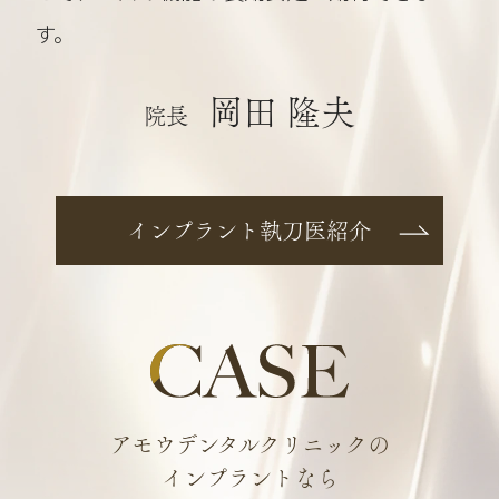
す。
岡田 隆夫
院長
インプラント執刀医紹介
アモウデンタルクリニックの
インプラントなら