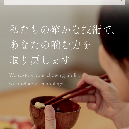
私たちの確かな技術で、
あなたの噛む力を
取り戻します
We restore your chewing ability
with reliable technology.