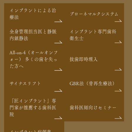
インプラントによる治
ブローネマルクシステム
療法
全身管理担当医と静脈
インプラント専門歯科
内鎮静法
衛生士
All-on-4（オールオンフ
ォー） 多くの歯を失っ
抜歯即時埋入
た方へ
サイナスリフト
GBR法（骨再生療法）
「匠インプラント」専
門家が推薦する歯科医
歯科医師向けセミナー
院
インプラント症例集