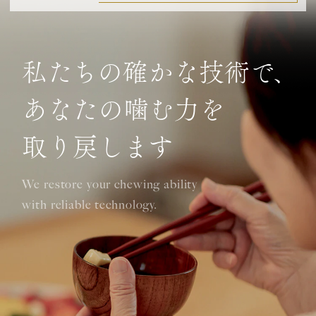
私たちの確かな技術で、
あなたの噛む力を
取り戻します
We restore your chewing ability
with reliable technology.