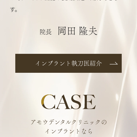
す。
岡田 隆夫
院長
インプラント執刀医紹介
アモウデンタルクリニックの
インプラントなら