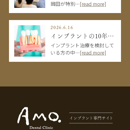
岡田が特別…
[read more]
2026.6.16
インプラントの10年後はどうなる？長持ちする人・しない人の違い
インプラント治療を検討して
いる方の中…
[read more]