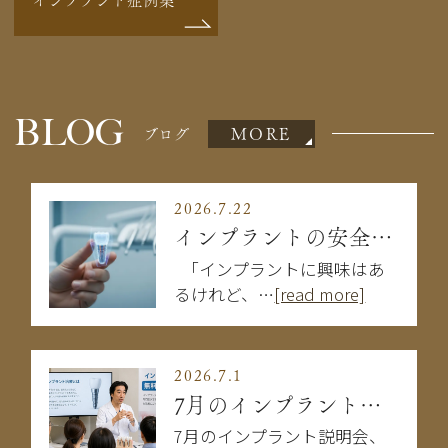
BLOG
MORE
ブログ
2026.7.22
インプラントの安全性は大丈夫？失敗を防ぐために知るべきこと
「インプラントに興味はあ
るけれど、…
[read more]
2026.7.1
7月のインプラント説明会
7月のインプラント説明会、