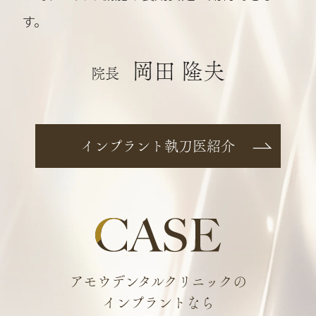
す。
岡田 隆夫
院長
インプラント執刀医紹介
アモウデンタルクリニックの
インプラントなら