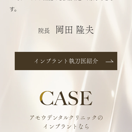
す。
岡田 隆夫
院長
インプラント執刀医紹介
アモウデンタルクリニックの
インプラントなら