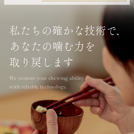
私たちの確かな技術で、
あなたの噛む力を
取り戻します
We restore your chewing ability
with reliable technology.