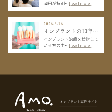
岡田が特別…
[read more]
2026.6.16
インプラントの10年後はどうなる？長持ちする人・しない人の違い
インプラント治療を検討して
いる方の中…
[read more]