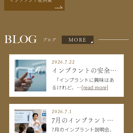
BLOG
MORE
ブログ
2026.7.22
インプラントの安全性は大丈夫？失敗を防ぐために知るべきこと
「インプラントに興味はあ
るけれど、…
[read more]
2026.7.1
7月のインプラント説明会
7月のインプラント説明会、