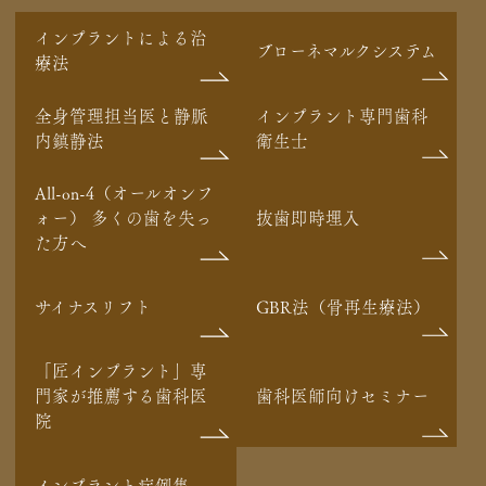
インプラントによる治
ブローネマルクシステム
療法
全身管理担当医と静脈
インプラント専門歯科
内鎮静法
衛生士
All-on-4（オールオンフ
ォー） 多くの歯を失っ
抜歯即時埋入
た方へ
サイナスリフト
GBR法（骨再生療法）
「匠インプラント」専
門家が推薦する歯科医
歯科医師向けセミナー
院
インプラント症例集