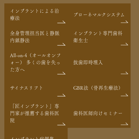
インプラントによる治
ブローネマルクシステム
療法
全身管理担当医と静脈
インプラント専門歯科
内鎮静法
衛生士
All-on-4（オールオンフ
ォー） 多くの歯を失っ
抜歯即時埋入
た方へ
サイナスリフト
GBR法（骨再生療法）
「匠インプラント」専
門家が推薦する歯科医
歯科医師向けセミナー
院
インプラント症例集