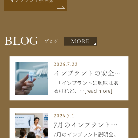
BLOG
MORE
ブログ
2026.7.22
インプラントの安全性は大丈夫？失敗を防ぐために知るべきこと
「インプラントに興味はあ
るけれど、…
[read more]
2026.7.1
7月のインプラント説明会
7月のインプラント説明会、