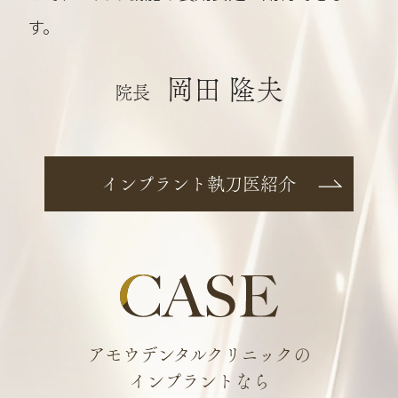
す。
岡田 隆夫
院長
インプラント執刀医紹介
アモウデンタルクリニックの
インプラントなら