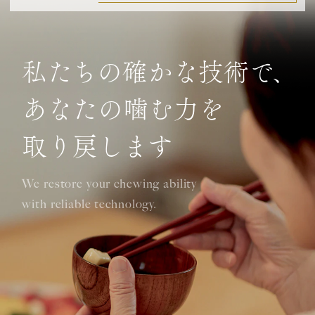
私たちの確かな技術で、
あなたの噛む力を
取り戻します
We restore your chewing ability
with reliable technology.