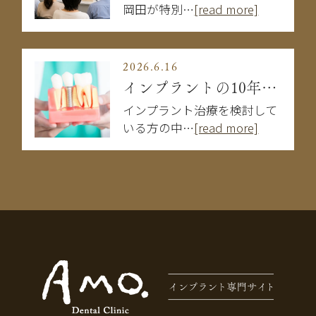
岡田が特別…
[read more]
2026.6.16
インプラントの10年後はどうなる？長持ちする人・しない人の違い
インプラント治療を検討して
いる方の中…
[read more]