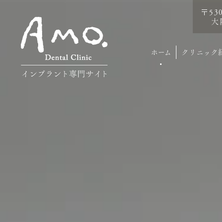
〒53
大
ホーム
クリニック