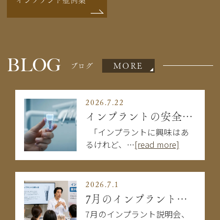
BLOG
MORE
ブログ
2026.7.22
インプラントの安全性は大丈夫？失敗を防ぐために知るべきこと
「インプラントに興味はあ
るけれど、…
[read more]
2026.7.1
7月のインプラント説明会
7月のインプラント説明会、