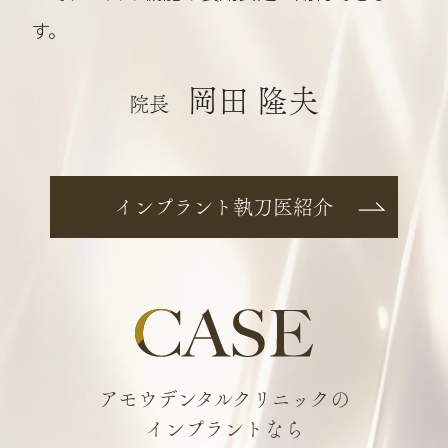
す。
岡田 隆夫
院長
インプラント執刀医紹介
アモウデンタルクリニックの
インプラントなら