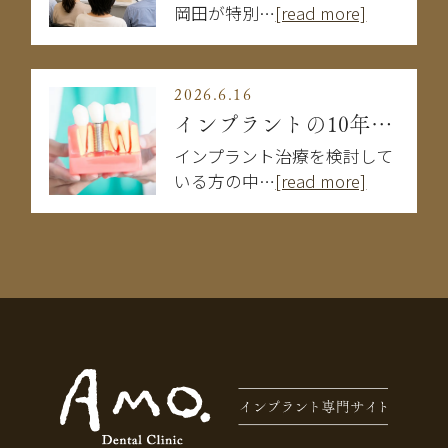
岡田が特別…
[read more]
2026.6.16
インプラントの10年後はどうなる？長持ちする人・しない人の違い
インプラント治療を検討して
いる方の中…
[read more]