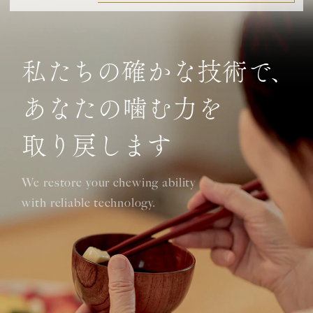
私たちの確かな技術で、
あなたの噛む力を
取り戻します
We restore your chewing ability
with reliable technology.