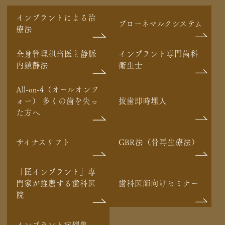
インプラントによる治
ブローネマルクシステム
療法
全身管理担当医と静脈
インプラント専門歯科
内鎮静法
衛生士
All-on-4（オールオンフ
ォー） 多くの歯を失っ
抜歯即時埋入
た方へ
サイナスリフト
GBR法（骨再生療法）
「匠インプラント」専
門家が推薦する歯科医
歯科医師向けセミナー
院
インプラント症例集