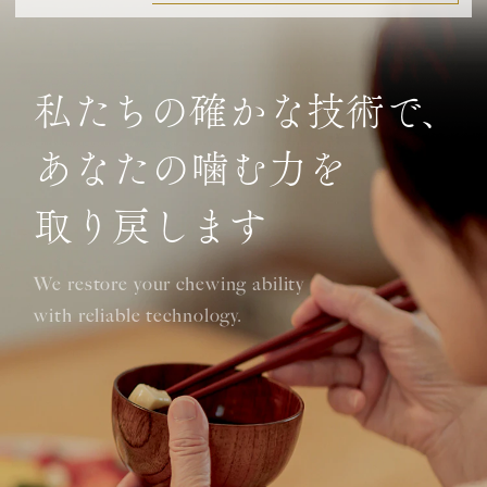
私たちの確かな技術で、
あなたの噛む力を
取り戻します
We restore your chewing ability
with reliable technology.