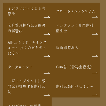
インプラントによる治
ブローネマルクシステム
療法
全身管理担当医と静脈
インプラント専門歯科
内鎮静法
衛生士
All-on-4（オールオンフ
ォー） 多くの歯を失っ
抜歯即時埋入
た方へ
サイナスリフト
GBR法（骨再生療法）
「匠インプラント」専
門家が推薦する歯科医
歯科医師向けセミナー
院
インプラント症例集