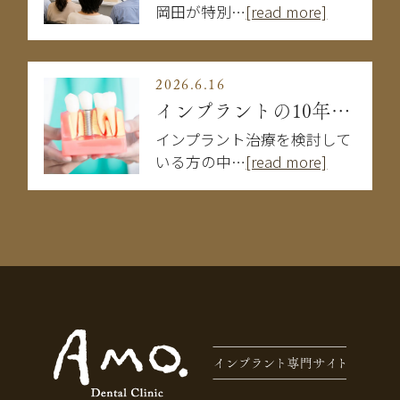
岡田が特別…
[read more]
2026.6.16
インプラントの10年後はどうなる？長持ちする人・しない人の違い
インプラント治療を検討して
いる方の中…
[read more]