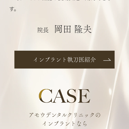
す。
岡田 隆夫
院長
インプラント執刀医紹介
アモウデンタルクリニックの
インプラントなら