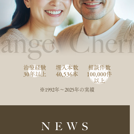
治療経験
埋入本数
相談件数
30年以上
40,536本
100,000件
以上
※1992年〜2025年の実績
NEWS