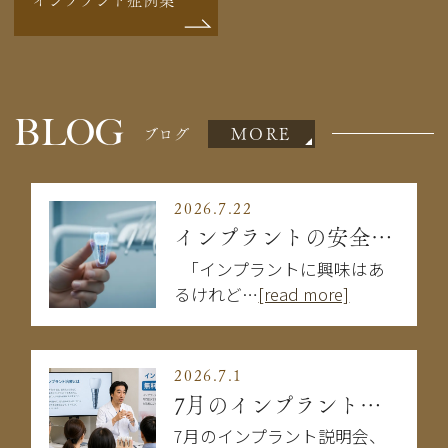
BLOG
MORE
ブログ
2026.7.22
インプラントの安全性は大丈夫？失敗を防ぐために知るべきこと
「インプラントに興味はあ
るけれど…
[read more]
2026.7.1
7月のインプラント説明会
7月のインプラント説明会、