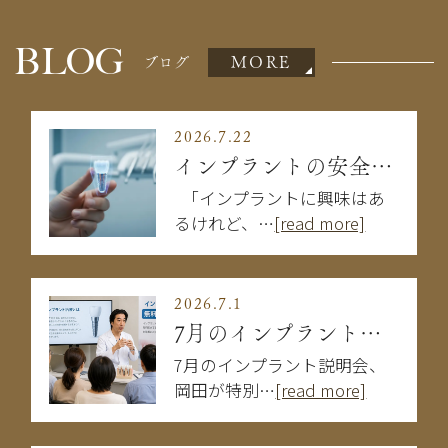
BLOG
MORE
ブログ
2026.7.22
インプラントの安全性は大丈夫？失敗を防ぐために知るべきこと
「インプラントに興味はあ
るけれど、…
[read more]
2026.7.1
7月のインプラント説明会
7月のインプラント説明会、
岡田が特別…
[read more]