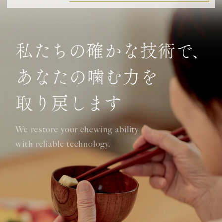
私たちの確かな技術で、
あなたの噛む力を
取り戻します
We restore your chewing ability
with reliable technology.