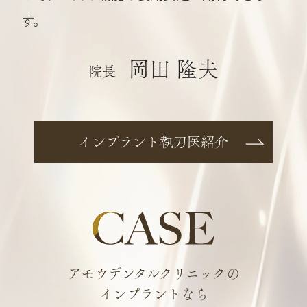
す。
岡田 隆夫
院長
インプラント執刀医紹介
アモウデンタルクリニックの
インプラントなら