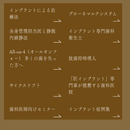
インプラントによる治
ブローネマルクシステム
療法
全身管理担当医と静脈
インプラント専門歯科
内鎮静法
衛生士
All-on-4（オールオンフ
ォー） 多くの歯を失っ
抜歯即時埋入
た方へ
「匠インプラント」専
サイナスリフト
門家が推薦する歯科医
院
歯科医師向けセミナー
インプラント症例集