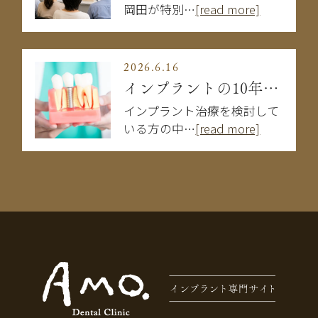
岡田が特別…
[read more]
2026.6.16
インプラントの10年後はどうなる？長持ちする人・しない人の違い
インプラント治療を検討して
いる方の中…
[read more]