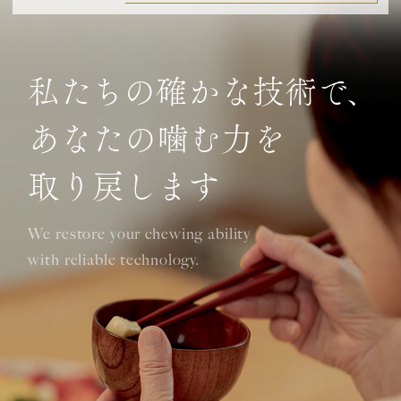
私たちの確かな技術で、
あなたの噛む力を
取り戻します
We restore your chewing ability
with reliable technology.