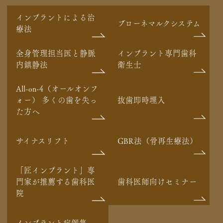
インプラントによる治
ブローネマルクシステム
療法
全身管理担当医と静脈
インプラント専門歯科
内鎮静法
衛生士
All-on-4（オールオンフ
ォー） 多くの歯を失っ
抜歯即時埋入
た方へ
サイナスリフト
GBR法（骨再生療法）
「匠インプラント」専
門家が推薦する歯科医
歯科医師向けセミナー
院
インプラント症例集