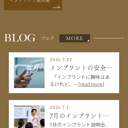
BLOG
MORE
ブログ
2026.7.22
インプラントの安全性は大丈夫？失敗を防ぐために知るべきこと
「インプラントに興味はあ
るけれど、…
[read more]
2026.7.1
7月のインプラント説明会
7月のインプラント説明会、