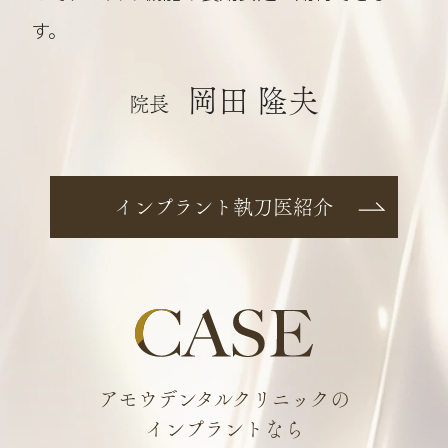
す。
岡田 隆夫
院長
インプラント執刀医紹介
アモウデンタルクリニックの
インプラントなら