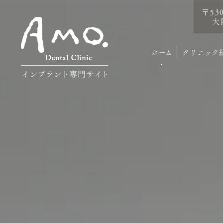
〒53
大
ホーム
クリニック