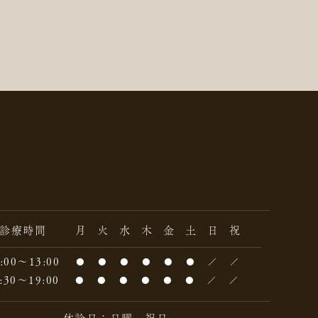
診療時間
月
火
水
木
金
土
日
祝
:00～13:00
●
●
●
●
●
●
／
／
:30～19:00
●
●
●
●
●
●
／
／