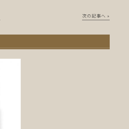
│
次の記事へ »