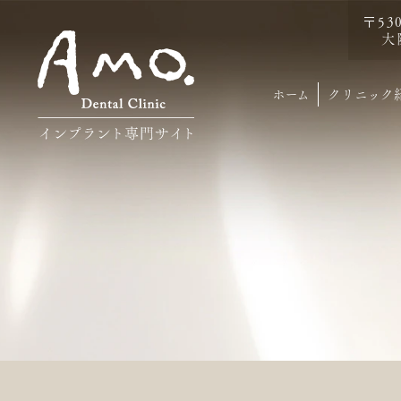
〒53
大
ホーム
クリニック