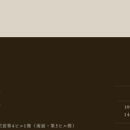
10
14
駅前第4ビル1階（南面・第3ビル側）