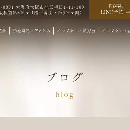
初診専用
0-0001 大阪府大阪市北区梅田1-11-100
LINE予約
阪駅前第4ビル 1階（南面・第3ビル側）
紹介
診療時間・アクセス
インプラント執刀医
インプラント
ブログ
blog