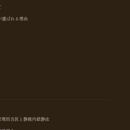
て
が選ばれる理由
管理担当医と静脈内鎮静法