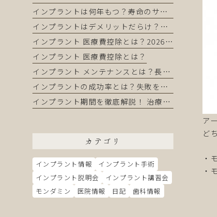
インプラントは何年もつ？寿命のサインと長持ちさせるコツ
インプラントはデメリットだらけ？インプラントを正直に解説｜それでも選ばれる理由とは
インプラント 医療費控除とは？2026年版完全ガイド｜還付金を最大化する申請方法
インプラント 医療費控除とは？
インプラント メンテナンスとは？長持ちさせるために知っておくべき全てのこと
インプラントの成功率とは？失敗を防いで長持ちさせる完全ガイド
インプラント期間を徹底解説！ 治療の流れから短縮方法まで完全ガイド
ア
ど
カテゴリ
・
インプラント情報
インプラント手術
・
インプラント説明会
インプラント講習会
モンダミン
医院情報
日記
歯科情報