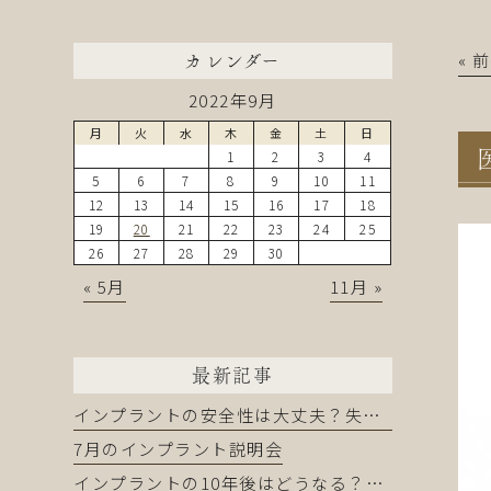
« 
カレンダー
2022年9月
月
火
水
木
金
土
日
1
2
3
4
5
6
7
8
9
10
11
12
13
14
15
16
17
18
19
20
21
22
23
24
25
26
27
28
29
30
« 5月
11月 »
最新記事
インプラントの安全性は大丈夫？失敗を防ぐために知るべきこと
7月のインプラント説明会
インプラントの10年後はどうなる？長持ちする人・しない人の違い