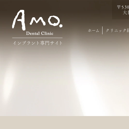
〒53
大
ホーム
クリニック