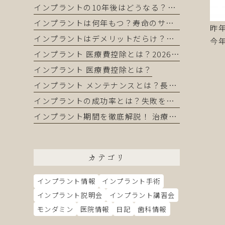
インプラントの10年後はどうなる？長持ちする人・しない人の違い
インプラントは何年もつ？寿命のサインと長持ちさせるコツ
昨
インプラントはデメリットだらけ？インプラントを正直に解説｜それでも選ばれる理由とは
今
インプラント 医療費控除とは？2026年版完全ガイド｜還付金を最大化する申請方法
インプラント 医療費控除とは？
インプラント メンテナンスとは？長持ちさせるために知っておくべき全てのこと
インプラントの成功率とは？失敗を防いで長持ちさせる完全ガイド
インプラント期間を徹底解説！ 治療の流れから短縮方法まで完全ガイド
カテゴリ
インプラント情報
インプラント手術
インプラント説明会
インプラント講習会
モンダミン
医院情報
日記
歯科情報