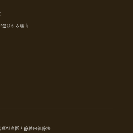
て
が選ばれる理由
管理担当医と静脈内鎮静法