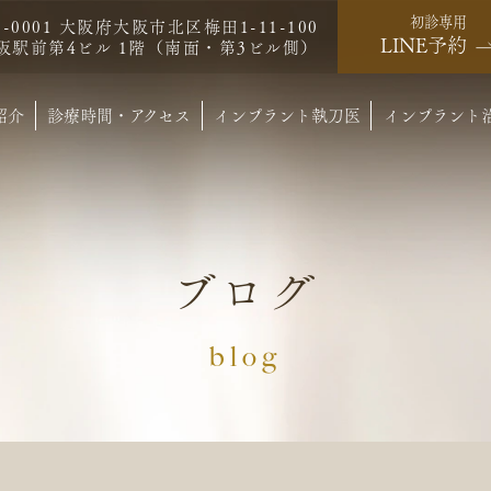
初診専用
0-0001 大阪府大阪市北区梅田1-11-100
LINE予約
阪駅前第4ビル 1階（南面・第3ビル側）
紹介
診療時間・アクセス
インプラント執刀医
インプラント
ブログ
blog