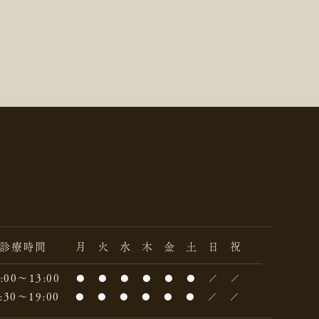
診療時間
月
火
水
木
金
土
日
祝
:00～13:00
●
●
●
●
●
●
／
／
:30～19:00
●
●
●
●
●
●
／
／