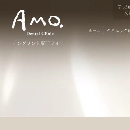
〒53
大
ホーム
クリニック