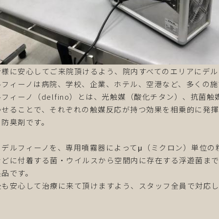
者様に安心してご来院頂けるよう、院内すべてのエリアにデル
ルフィーノは病院、学校、企業、ホテル、空港など、多くの施
ルフィーノ（delfino）とは、光触媒（酸化チタン）、抗
わせることで、それぞれの触媒反応が持つ効果を相乗的に発
・防臭剤です。
のデルフィーノを、専用噴霧器によってμ（ミクロン）単位の
などに付着する菌・ウイルスから空間内に存在する浮遊菌ま
製品です。
後も安心して治療に来て頂けますよう、スタッフ全員で対応し