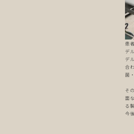
患
デ
デ
合
菌
そ
面
る
今