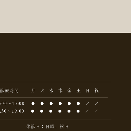
診療時間
月
火
水
木
金
土
日
祝
:00～13:00
●
●
●
●
●
●
／
／
:30～19:00
●
●
●
●
●
●
／
／
休診日：日曜、祝日