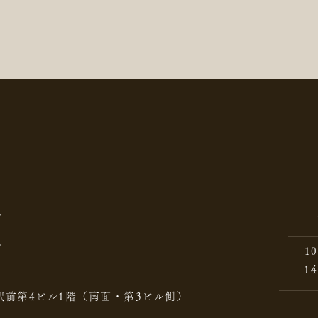
10
14
駅前第4ビル1階（南面・第3ビル側）