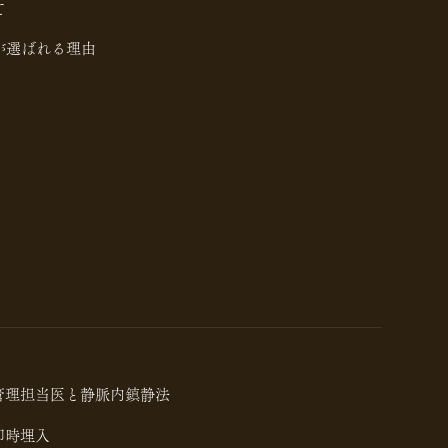
て
が選ばれる理由
管理担当医と静脈内鎮静法
即時埋入