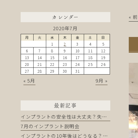
« 
カレンダー
2020年7月
月
火
水
木
金
土
日
1
2
3
4
5
6
7
8
9
10
11
12
13
14
15
16
17
18
19
20
21
22
23
24
25
26
27
28
29
30
31
« 5月
9月 »
最新記事
インプラントの安全性は大丈夫？失敗を防ぐために知るべきこと
7月のインプラント説明会
インプラントの10年後はどうなる？長持ちする人・しない人の違い