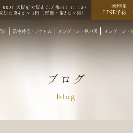
初診専用
0-0001 大阪府大阪市北区梅田1-11-100
LINE予約
阪駅前第4ビル 1階（南面・第3ビル側）
紹介
診療時間・アクセス
インプラント執刀医
インプラント
ブログ
blog