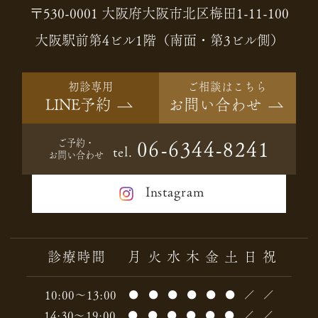
〒530-0001 大阪府大阪市北区梅田1-11-100
大阪駅前第4ビル1階（南面・第3ビル側）
初診専用
ご相談はこちら
LINE予約
お問い合わせ
ご予約・
06-6344-8241
tel.
お問い合わせ
Instagram
診療時間
月
火
水
木
金
土
日
祝
10:00～13:00
●
●
●
●
●
●
／
／
14:30～19:00
●
●
●
●
●
●
／
／