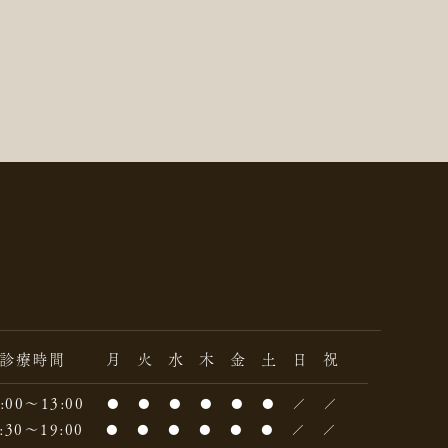
診療時間
月
火
水
木
金
土
日
祝
:00～13:00
●
●
●
●
●
●
／
／
:30～19:00
●
●
●
●
●
●
／
／