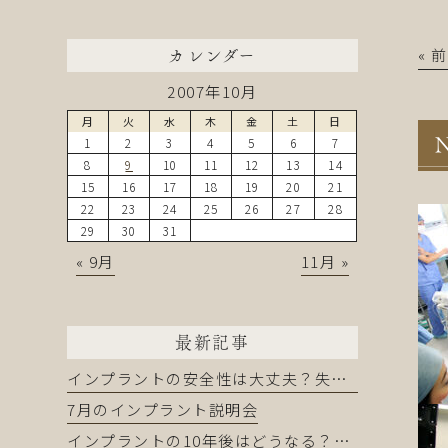
« 
カレンダー
2007年10月
月
火
水
木
金
土
日
1
2
3
4
5
6
7
N
8
9
10
11
12
13
14
15
16
17
18
19
20
21
22
23
24
25
26
27
28
29
30
31
« 9月
11月 »
最新記事
インプラントの安全性は大丈夫？失敗を防ぐために知るべきこと
7月のインプラント説明会
インプラントの10年後はどうなる？長持ちする人・しない人の違い