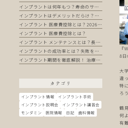
インプラントは何年もつ？寿命のサインと長持ちさせるコツ
インプラントはデメリットだらけ？インプラントを正直に解説｜それでも選ばれる理由とは
インプラント 医療費控除とは？2026年版完全ガイド｜還付金を最大化する申請方法
インプラント 医療費控除とは？
インプラント メンテナンスとは？長持ちさせるために知っておくべき全てのこと
『WO
インプラントの成功率とは？失敗を防いで長持ちさせる完全ガイド
8
インプラント期間を徹底解説！ 治療の流れから短縮方法まで完全ガイド
大
違
カテゴリ
特
ろ
インプラント情報
インプラント手術
インプラント説明会
インプラント講習会
鶴
モンダミン
医院情報
日記
歯科情報
何
有