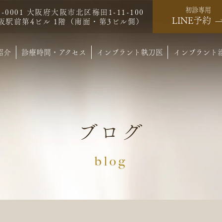
初診専用
0-0001 大阪府大阪市北区梅田1-11-100
LINE予約
阪駅前第4ビル 1階（南面・第3ビル側）
紹介
診療時間・アクセス
インプラント執刀医
インプラント
ブログ
blog