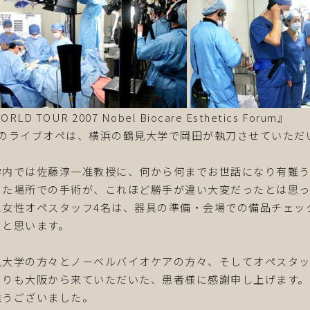
RLD TOUR 2007 Nobel Biocare Esthetics Forum』
日のライブオペは、横浜の鶴見大学で岡田が執刀させていただ
学内では佐藤淳一准教授に、何から何までお世話になり有難
った場所での手術が、これほど勝手が違い大変だったとは思っ
に女性オペスタッフ4名は、器具の準備・会場での備品チェッ
うと思います。
見大学の方々とノーベルバイオケアの方々、そしてオペスタ
よりも大阪から来ていただいた、患者様に感謝申し上げます。
難うございました。