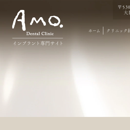
〒53
大
ホーム
クリニック