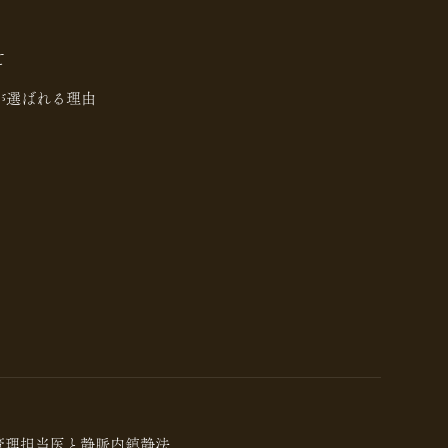
て
が選ばれる理由
管理担当医と静脈内鎮静法