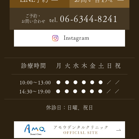
ご予約・
06-6344-8241
tel.
お問い合わせ
Instagram
診療時間
月
火
水
木
金
土
日
祝
10:00～13:00
●
●
●
●
●
●
／
／
14:30～19:00
●
●
●
●
●
●
／
／
休診日：日曜、祝日